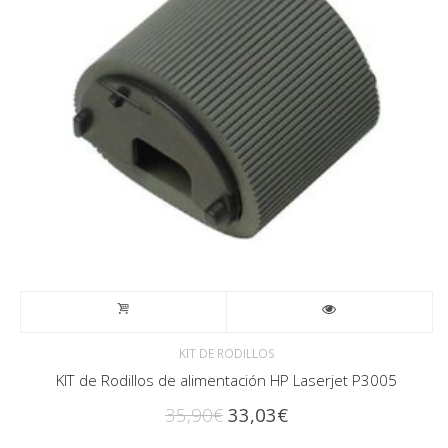
KIT DE RODILLOS
KIT de Rodillos de alimentación HP Laserjet P3005
El
El
35,90
€
33,03
€
precio
precio