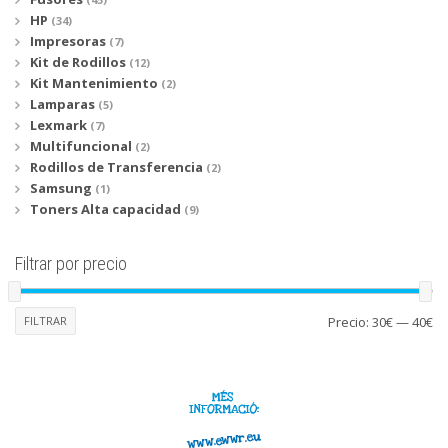
HP
(34)
Impresoras
(7)
Kit de Rodillos
(12)
Kit Mantenimiento
(2)
Lamparas
(5)
Lexmark
(7)
Multifuncional
(2)
Rodillos de Transferencia
(2)
Samsung
(1)
Toners Alta capacidad
(9)
Filtrar por precio
Pr
Pr
FILTRAR
Precio:
30€
—
40€
mí
má