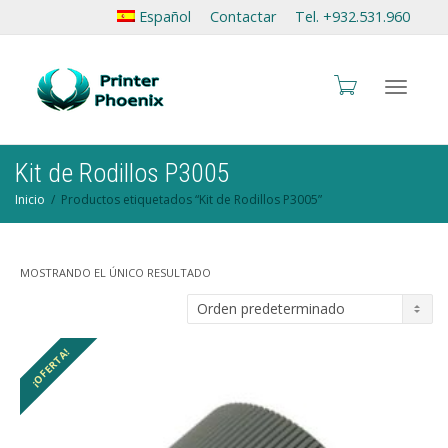
Español
Contactar
Tel. +932.531.960
Cambia
Kit de Rodillos P3005
Inicio
Productos etiquetados “Kit de Rodillos P3005”
navegac
MOSTRANDO EL ÚNICO RESULTADO
¡OFERTA!