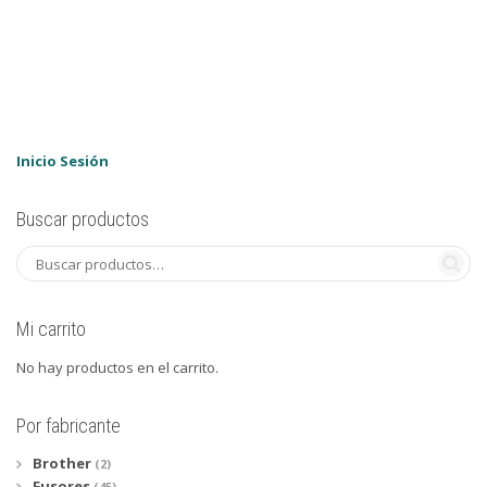
original
actual
era:
es:
35,90€.
33,03€.
Inicio Sesión
Buscar productos
Mi carrito
No hay productos en el carrito.
Por fabricante
Brother
(2)
Fusores
(45)