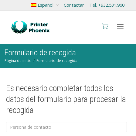
Español
Contactar
Tel. +932.531.960
Cambia
Formulario de recogida
Página de inicio
Formulario de recogida
navegac
Es necesario completar todos los
datos del formulario para procesar la
recogida
Persona
de