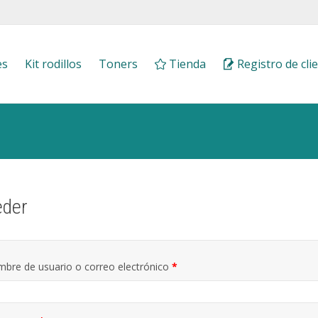
es
Kit rodillos
Toners
Tienda
Registro de cli
eder
Obligatorio
bre de usuario o correo electrónico
*