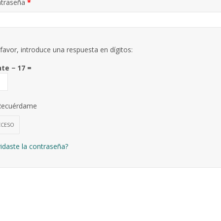
Obligatorio
traseña
*
favor, introduce una respuesta en dígitos:
nte − 17 =
Recuérdame
CCESO
idaste la contraseña?