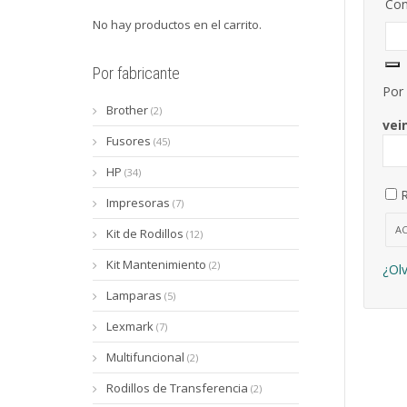
Con
No hay productos en el carrito.
Por fabricante
Por 
Brother
(2)
vei
Fusores
(45)
HP
(34)
Impresoras
(7)
A
Kit de Rodillos
(12)
Kit Mantenimiento
(2)
¿Olv
Lamparas
(5)
Lexmark
(7)
Multifuncional
(2)
Rodillos de Transferencia
(2)