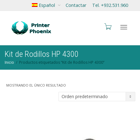
Español
Contactar
Tel. +932.531.960
Cambia
Kit de Rodillos HP 4300
Inicio
Productos etiquetados “Kit de Rodillos HP 4300”
navegac
MOSTRANDO EL ÚNICO RESULTADO