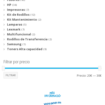
HP
(34)
Impresoras
(7)
Kit de Rodillos
(12)
Kit Mantenimiento
(2)
Lamparas
(5)
Lexmark
(7)
Multifuncional
(2)
Rodillos de Transferencia
(2)
Samsung
(1)
Toners Alta capacidad
(9)
Filtrar por precio
Pr
Pr
FILTRAR
Precio:
20€
—
30€
mí
má