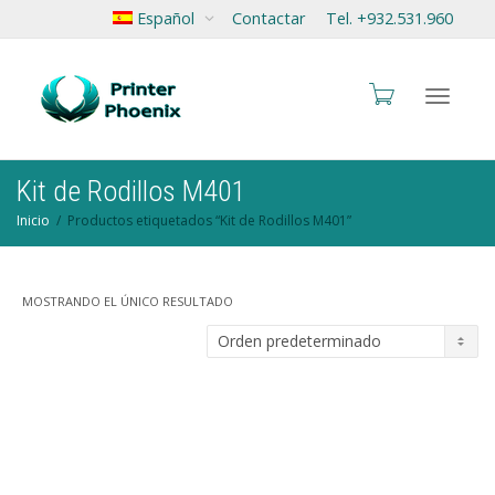
Español
Contactar
Tel. +932.531.960
Cambia
Kit de Rodillos M401
Inicio
Productos etiquetados “Kit de Rodillos M401”
navegac
MOSTRANDO EL ÚNICO RESULTADO