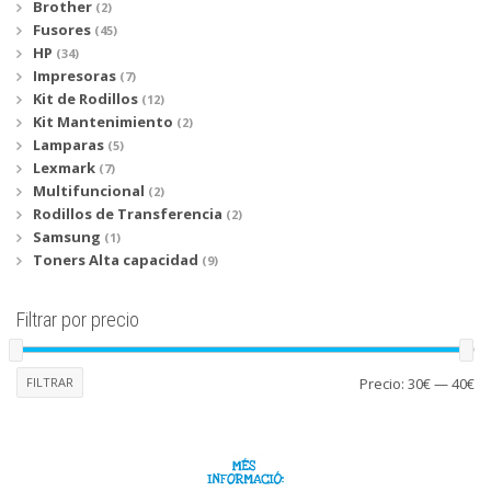
Brother
(2)
Fusores
(45)
HP
(34)
Impresoras
(7)
Kit de Rodillos
(12)
Kit Mantenimiento
(2)
Lamparas
(5)
Lexmark
(7)
Multifuncional
(2)
Rodillos de Transferencia
(2)
Samsung
(1)
Toners Alta capacidad
(9)
Filtrar por precio
Pr
Pr
FILTRAR
Precio:
30€
—
40€
mí
má