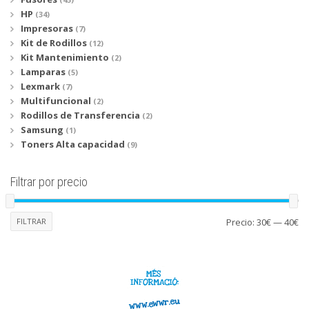
HP
(34)
Impresoras
(7)
Kit de Rodillos
(12)
Kit Mantenimiento
(2)
Lamparas
(5)
Lexmark
(7)
Multifuncional
(2)
Rodillos de Transferencia
(2)
Samsung
(1)
Toners Alta capacidad
(9)
Filtrar por precio
Pr
Pr
FILTRAR
Precio:
30€
—
40€
mí
má