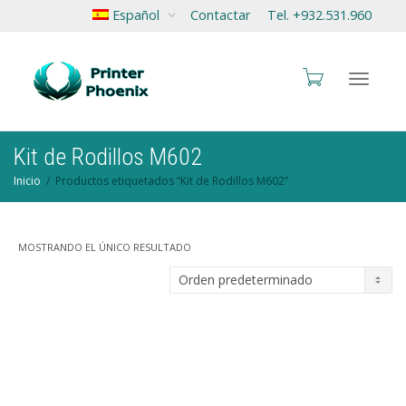
Español
Contactar
Tel. +932.531.960
Cambia
Kit de Rodillos M602
Inicio
Productos etiquetados “Kit de Rodillos M602”
navegac
MOSTRANDO EL ÚNICO RESULTADO