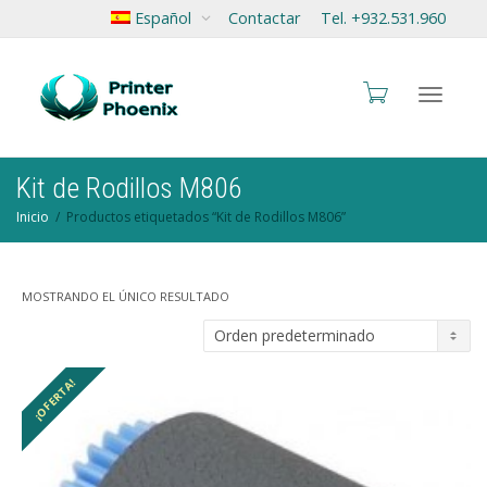
Español
Contactar
Tel. +932.531.960
Cambia
Kit de Rodillos M806
Inicio
Productos etiquetados “Kit de Rodillos M806”
navegac
MOSTRANDO EL ÚNICO RESULTADO
¡OFERTA!