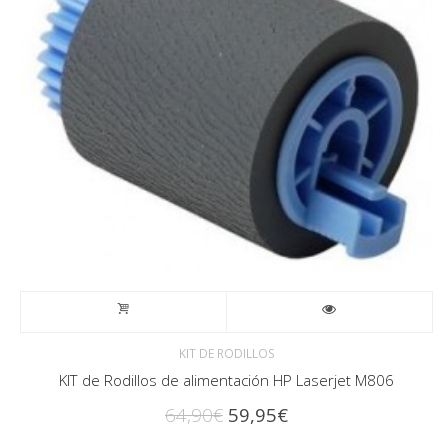
KIT DE RODILLOS
KIT de Rodillos de alimentación HP Laserjet M806
El
El
64,90
€
59,95
€
precio
precio