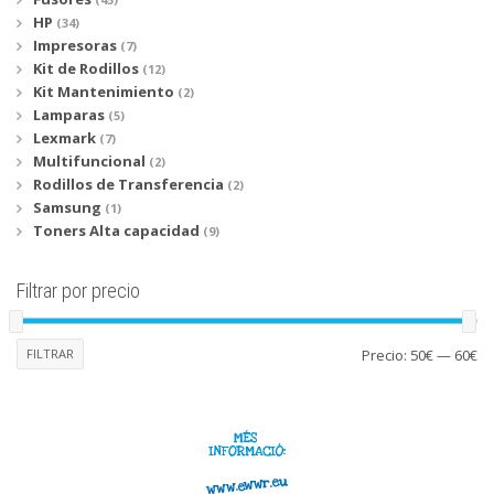
HP
(34)
Impresoras
(7)
Kit de Rodillos
(12)
Kit Mantenimiento
(2)
Lamparas
(5)
Lexmark
(7)
Multifuncional
(2)
Rodillos de Transferencia
(2)
Samsung
(1)
Toners Alta capacidad
(9)
Filtrar por precio
Pr
Pr
FILTRAR
Precio:
50€
—
60€
mí
má