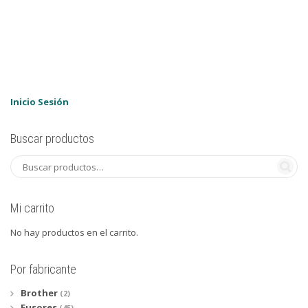
original
actual
era:
es:
64,90€.
59,95€.
Inicio Sesión
Buscar productos
Mi carrito
No hay productos en el carrito.
Por fabricante
Brother
(2)
Fusores
(45)