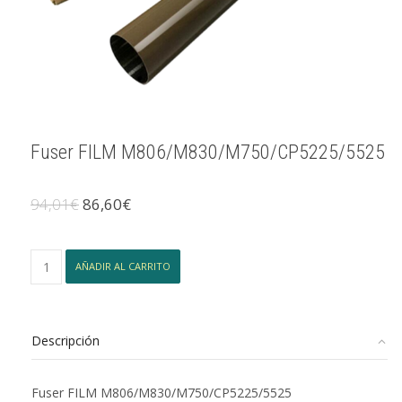
Fuser FILM M806/M830/M750/CP5225/5525
El
El
94,01
€
86,60
€
precio
precio
original
actual
era:
es:
Fuser
AÑADIR AL CARRITO
94,01€.
86,60€.
FILM
M806/M830/M750/CP5225/5525
cantidad
Descripción
Fuser FILM M806/M830/M750/CP5225/5525