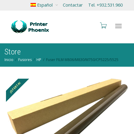
Español
Contactar
Tel. +932.531.960
Cambia
Store
Inicio
Fusores
HP
Fuser FILM M806/M830/M750/CP5225/5525
navegac
¡OFERTA!