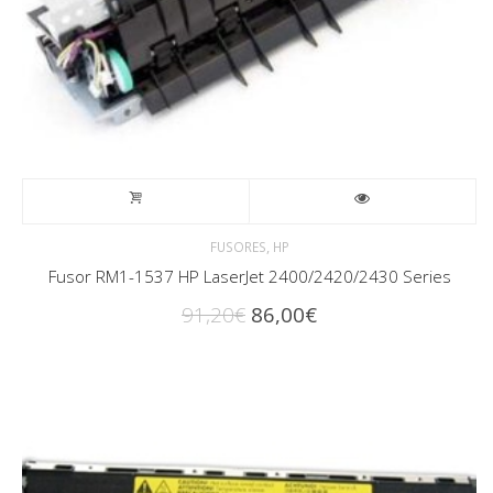
,
FUSORES
HP
Fusor RM1-1537 HP LaserJet 2400/2420/2430 Series
El
El
91,20
€
86,00
€
precio
precio
original
actual
era:
es:
91,20€.
86,00€.