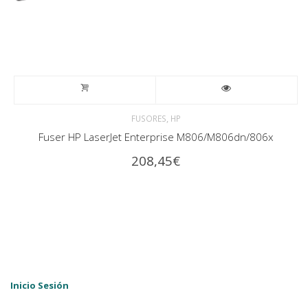
,
FUSORES
HP
Fuser HP LaserJet Enterprise M806/M806dn/806x
208,45
€
Inicio Sesión