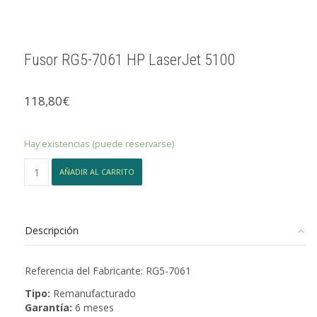
Fusor RG5-7061 HP LaserJet 5100
118,80
€
Hay existencias (puede reservarse)
Fusor
AÑADIR AL CARRITO
RG5-
7061
HP
LaserJet
Descripción
5100
cantidad
Referencia del Fabricante: RG5-7061
Tipo:
Remanufacturado
Garantía:
6 meses