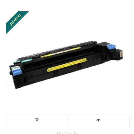
¡OFERTA!
,
FUSORES
HP