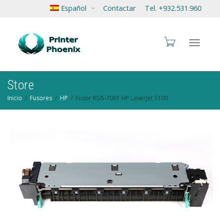
Español
Contactar
Tel. +932.531.960
Cambia
Store
Inicio
Fusores
HP
Fusor RG5-7061 HP LaserJet 5100
navegac