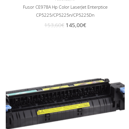
Fusor CE978A Hp Color LaserJet Enterptice
CP5225/CP5225n/CP5225Dn
El
El
153,60
€
145,00
€
precio
precio
original
actual
era:
es:
153,60€.
145,00€.