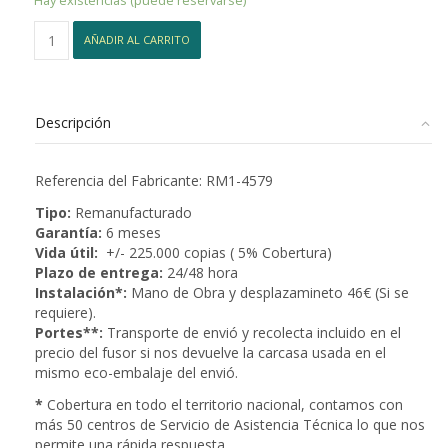
Hay existencias (puede reservarse)
130,80€.
125,00€.
Fusor
AÑADIR AL CARRITO
RM1-
4579
HP
Laserjet
Descripción
P4014/P4015/P4515
Series
cantidad
Referencia del Fabricante: RM1-4579
Tipo:
Remanufacturado
Garantía:
6 meses
Vida útil:
+/- 225.000 copias ( 5% Cobertura)
Plazo de entrega:
24/48 hora
Instalación*:
Mano de Obra y desplazamineto 46€ (Si se
requiere).
Portes**:
Transporte de envió y recolecta incluido en el
precio del fusor si nos devuelve la carcasa usada en el
mismo eco-embalaje del envió.
*
Cobertura en todo el territorio nacional, contamos con
más 50 centros de Servicio de Asistencia Técnica lo que nos
permite una rápida respuesta