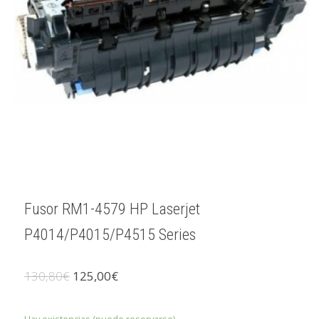
Fusor RM1-4579 HP Laserjet
P4014/P4015/P4515 Series
El
El
130,80
€
125,00
€
precio
precio
original
actual
era:
es: