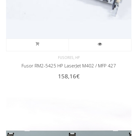
,
FUSORES
HP
Fusor RM2-5425 HP LaserJet M402 / MFP 427
158,16
€