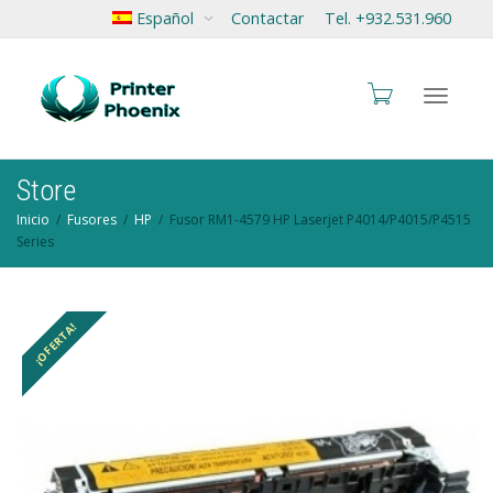
Español
Contactar
Tel. +932.531.960
Cambia
Store
Inicio
Fusores
HP
Fusor RM1-4579 HP Laserjet P4014/P4015/P4515
Series
navegac
¡OFERTA!