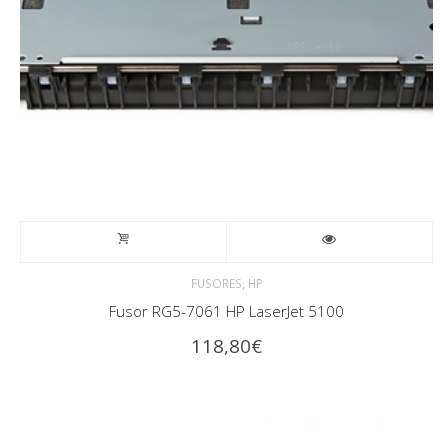
,
FUSORES
HP
Fusor RG5-7061 HP LaserJet 5100
118,80
€