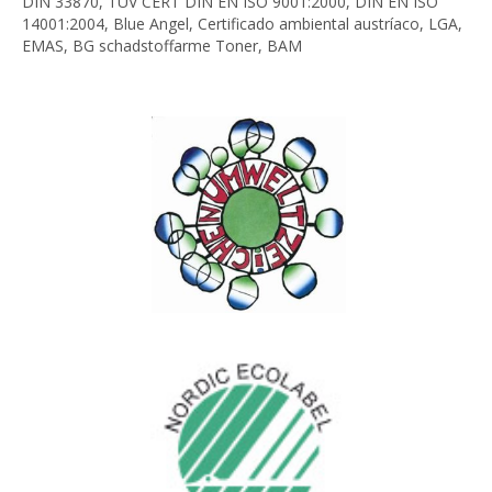
DIN 33870, TÜV CERT DIN EN ISO 9001:2000, DIN EN ISO
14001:2004, Blue Angel, Certificado ambiental austríaco, LGA,
EMAS, BG schadstoffarme Toner, BAM