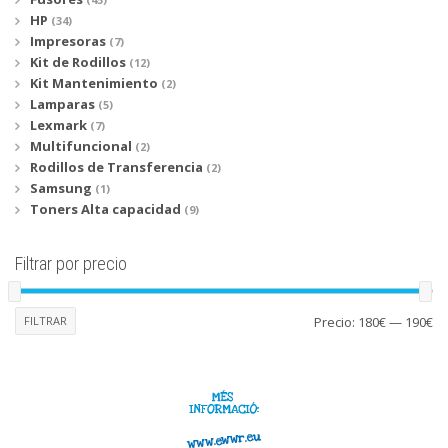
HP
(34)
Impresoras
(7)
Kit de Rodillos
(12)
Kit Mantenimiento
(2)
Lamparas
(5)
Lexmark
(7)
Multifuncional
(2)
Rodillos de Transferencia
(2)
Samsung
(1)
Toners Alta capacidad
(9)
Filtrar por precio
Pr
Pr
FILTRAR
Precio:
180€
—
190€
mí
má