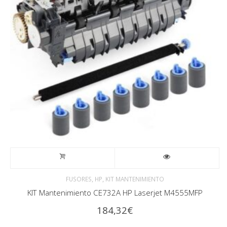
,
,
FUSORES
HP
KIT MANTENIMIENTO
KIT Mantenimiento CE732A HP Laserjet M4555MFP
184,32
€