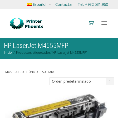
Español
Contactar
Tel. +932.531.960
Cambia
HP LaserJet M4555MFP
Inicio
Productos etiquetados “HP LaserJet M4555MFP”
navegac
MOSTRANDO EL ÚNICO RESULTADO