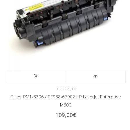
,
FUSORES
HP
Fusor RM1-8396 / CE988-67902 HP LaserJet Enterprise
M600
109,00
€