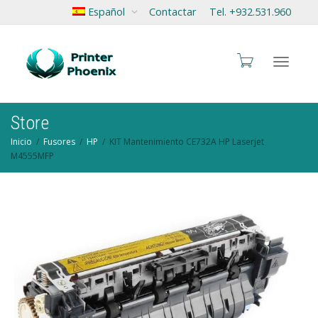
Español
Contactar
Tel. +932.531.960
Cambia
Store
Inicio
Fusores
HP
KIT Mantenimiento CE732A HP Laserjet
M4555MFP
navegac