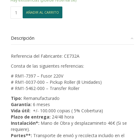
Hay existencias (puede reservarse)
KIT
AÑADIR AL CARRITO
Mantenimiento
CE732A
HP
Laserjet
Descripción
M4555MFP
cantidad
Referencia del Fabricante: CE732A
Consta de las siguientes referencias:
# RM1-7397 – Fusor 220V
# RM1-0037-000 – Pickup Roller (8 Unidades)
# RM1-5462-000 – Transfer Roller
Tipo:
Remanufacturado
Garantía:
6 meses
Vida útil:
+/- 100.000 copias ( 5% Cobertura)
Plazo de entrega:
24/48 hora
Instalación*:
Mano de Obra y desplazamineto 46€ (Si se
requiere).
Portes**:
Transporte de envió y recolecta incluido en el