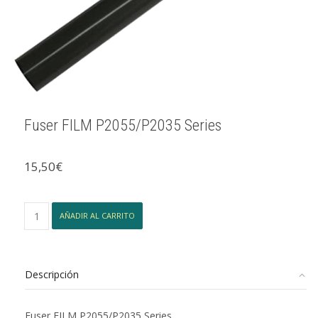
Fuser FILM P2055/P2035 Series
15,50
€
Fuser
AÑADIR AL CARRITO
FILM
P2055/P2035
Series
cantidad
Descripción
Fuser FILM P2055/P2035 Series