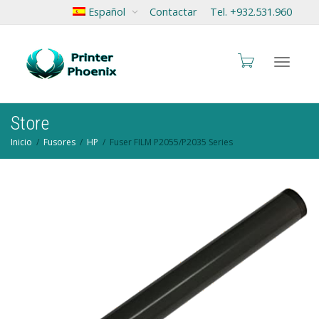
Español
Contactar
Tel. +932.531.960
Cambia
Store
Inicio
Fusores
HP
Fuser FILM P2055/P2035 Series
navegac